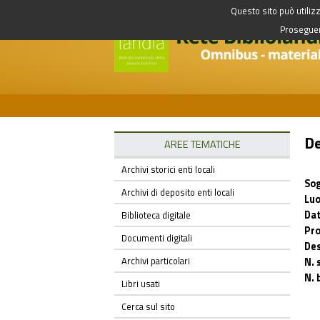
Questo sito può utilizz
Proseguend
De
AREE TEMATICHE
Archivi storici enti locali
Sog
Archivi di deposito enti locali
Luo
Dat
Biblioteca digitale
Pro
Documenti digitali
Des
Archivi particolari
N. 
N. 
Libri usati
Cerca sul sito