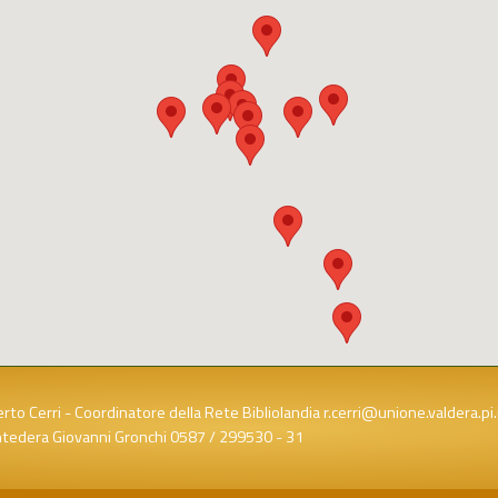
rto Cerri - Coordinatore della Rete Bibliolandia
r.cerri@unione.valdera.pi.
ntedera Giovanni Gronchi
0587 / 299530
-
31