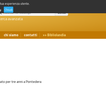
a tua esperienza utente.
y
.
Chiudi
cerca avanzata
chi siamo
contatti
Bibliolandia
rato per tre anni a Pontedera