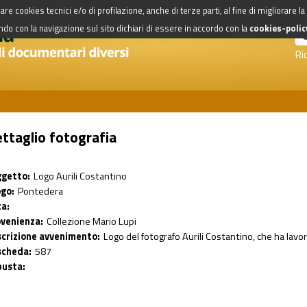
are cookies tecnici e/o di profilazione, anche di terze parti, al fine di migliorare l
o con la navigazione sul sito dichiari di essere in accordo con la
cookies-polic
Ri
ttaglio fotografia
getto:
Logo Aurili Costantino
go:
Pontedera
a:
venienza:
Collezione Mario Lupi
crizione avvenimento:
Logo del fotografo Aurili Costantino, che ha lavo
scheda:
587
busta: