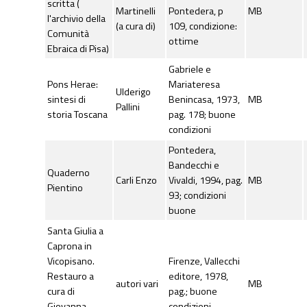
scritta (
Martinelli
Pontedera, p
MB
l'archivio della
(a cura di)
109, condizione:
Comunità
ottime
Ebraica di Pisa)
Gabriele e
Pons Herae:
Mariateresa
Ulderigo
sintesi di
Benincasa, 1973,
MB
Pallini
storia Toscana
pag. 178; buone
condizioni
Pontedera,
Bandecchi e
Quaderno
Carli Enzo
Vivaldi, 1994, pag.
MB
Pientino
93; condizioni
buone
Santa Giulia a
Caprona in
Vicopisano.
Firenze, Vallecchi
Restauro a
editore, 1978,
autori vari
MB
cura di
pag.; buone
Giovanna
condizioni