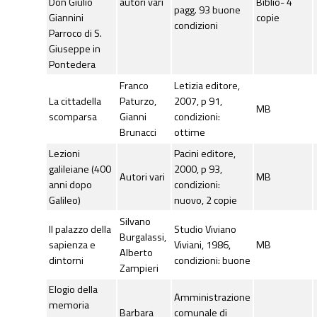
Don Giulio
autori vari
Biblio- 4
pagg. 93 buone
Giannini
copie
condizioni
Parroco di S.
Giuseppe in
Pontedera
Franco
Letizia editore,
La cittadella
Paturzo,
2007, p 91,
MB
scomparsa
Gianni
condizioni:
Brunacci
ottime
Lezioni
Pacini editore,
galileiane (400
2000, p 93,
Autori vari
MB
anni dopo
condizioni:
Galileo)
nuovo, 2 copie
Silvano
Il palazzo della
Studio Viviano
Burgalassi,
sapienza e
Viviani, 1986,
MB
Alberto
dintorni
condizioni: buone
Zampieri
Elogio della
Amministrazione
memoria
Barbara
comunale di