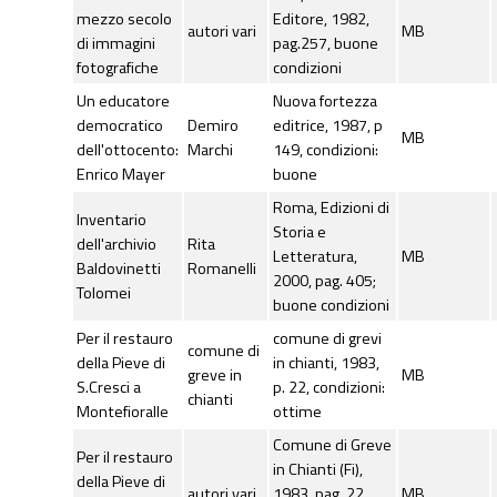
mezzo secolo
Editore, 1982,
autori vari
MB
di immagini
pag.257, buone
fotografiche
condizioni
Un educatore
Nuova fortezza
democratico
Demiro
editrice, 1987, p
MB
dell'ottocento:
Marchi
149, condizioni:
Enrico Mayer
buone
Roma, Edizioni di
Inventario
Storia e
dell'archivio
Rita
Letteratura,
MB
Baldovinetti
Romanelli
2000, pag. 405;
Tolomei
buone condizioni
Per il restauro
comune di grevi
comune di
della Pieve di
in chianti, 1983,
greve in
MB
S.Cresci a
p. 22, condizioni:
chianti
Montefioralle
ottime
Comune di Greve
Per il restauro
in Chianti (Fi),
della Pieve di
autori vari
1983, pag. 22
MB