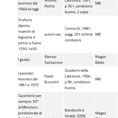
Andrea
Labronica, 1991,
livornesi dal
MB
Piotto
p 351, condizioni:
1948 ad oggi
buone, 2 copie
Scultura
dipinta:
Centro Di, 1987,
maestri di
autori vari
pagg. 207 ottime
MB
legname e
condizioni
pittori a Siena
1250-1450
Alessio
Magaz
I giudici
Santacroce
Biblio
Quaderni della
I periodici
Paolo
Labronica, 1994,
livornesi dal
MB
Bussotti
p 85, condizioni:
1861 a 1970
buone,
Sacerdote per
sempre: 50°
di Ministero
Bandecchi e
presbiterale di
Magaz
Vivaldi, 2009,