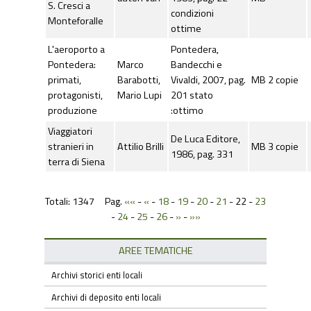
S. Cresci a
condizioni
Monteforalle
ottime
L'aeroporto a
Pontedera,
Pontedera:
Marco
Bandecchi e
primati,
Barabotti,
Vivaldi, 2007, pag.
MB 2 copie
protagonisti,
Mario Lupi
201 stato
produzione
:ottimo
Viaggiatori
De Luca Editore,
stranieri in
Attilio Brilli
MB 3 copie
1986, pag. 331
terra di Siena
Totali: 1347 Pag.
««
-
«
-
18
-
19
-
20
-
21
-
22
-
23
-
24
-
25
-
26
-
»
-
»»
AREE TEMATICHE
Archivi storici enti locali
Archivi di deposito enti locali