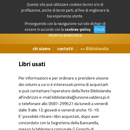
Questo sito può utilizzare cookies tecnici e/o di
profilazione, anche di terze parti, al fine di migliorare la
tua esperienza utente.
Proseguendo con la navigazione sul sito dichiari di
essere in accordo con la
cookies-policy
.
Chiudi
Ricerca avanzata
chi siamo
contatti
Bibliolandia
Libri usati
Per informazioni e per ordinare o prendere visione
dei volumi a cui si è interessati prima di acquistarli
si può contattare l'operatore della Rete Bibliolandia
all'indirizzo e-mail
bibliolandia@unione.valdera.pi.it
o telefonare allo 0587-299527 da lunedi a venerdì
dalle 9 alle 13; giovedi e venerdi anche 15-19.
E' possibile ritirare i libri acquistati, dopo aver
concordato con la Segreteria della Bancarella,
presso la biblioteca comunale G.Gronchi di