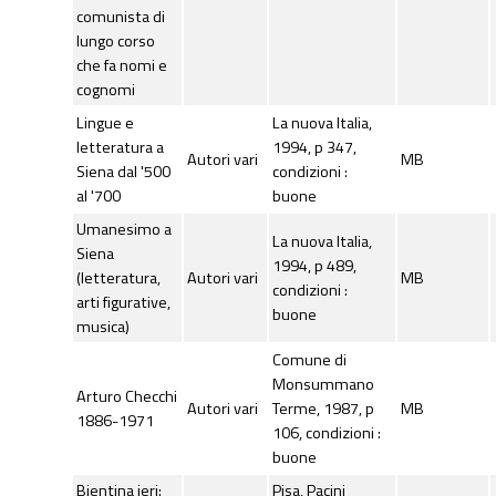
comunista di
lungo corso
che fa nomi e
cognomi
Lingue e
La nuova Italia,
letteratura a
1994, p 347,
Autori vari
MB
Siena dal '500
condizioni :
al '700
buone
Umanesimo a
La nuova Italia,
Siena
1994, p 489,
(letteratura,
Autori vari
MB
condizioni :
arti figurative,
buone
musica)
Comune di
Monsummano
Arturo Checchi
Autori vari
Terme, 1987, p
MB
1886-1971
106, condizioni :
buone
Bientina ieri:
Pisa, Pacini