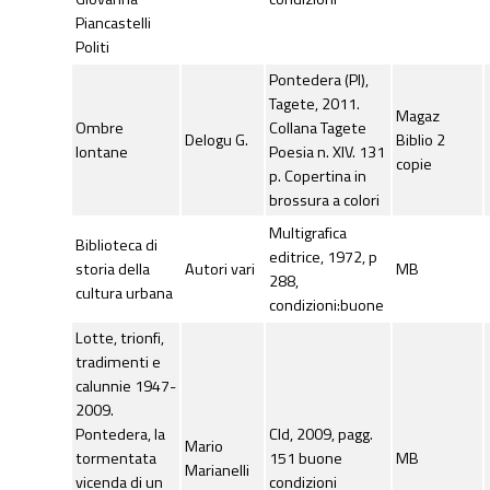
Piancastelli
Politi
Pontedera (PI),
Tagete, 2011.
Magaz
Ombre
Collana Tagete
Delogu G.
Biblio 2
lontane
Poesia n. XIV. 131
copie
p. Copertina in
brossura a colori
Multigrafica
Biblioteca di
editrice, 1972, p
storia della
Autori vari
MB
288,
cultura urbana
condizioni:buone
Lotte, trionfi,
tradimenti e
calunnie 1947-
2009.
Pontedera, la
Cld, 2009, pagg.
Mario
tormentata
151 buone
MB
Marianelli
vicenda di un
condizioni