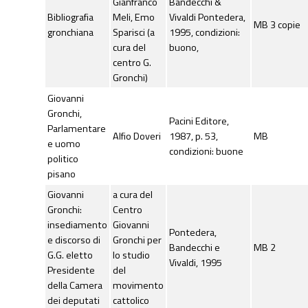
Gianfranco
Bandecchi &
Bibliografia
Meli, Emo
Vivaldi Pontedera,
MB 3 copie
gronchiana
Sparisci (a
1995, condizioni:
cura del
buono,
centro G.
Gronchi)
Giovanni
Gronchi,
Pacini Editore,
Parlamentare
Alfio Doveri
1987, p. 53,
MB
e uomo
condizioni: buone
politico
pisano
Giovanni
a cura del
Gronchi:
Centro
insediamento
Giovanni
Pontedera,
e discorso di
Gronchi per
Bandecchi e
MB 2
G.G. eletto
lo studio
Vivaldi, 1995
Presidente
del
della Camera
movimento
dei deputati
cattolico