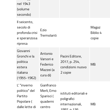
nel 1943
(volume
secondo)
Il seicento,
secolo di
Magaz
Ezio
profonda crisi
Biblio 4
Tremolanti
e speranzosa
copie
ripresa
Giovanni
Antonio
Gronchi e la
Pacini Editore,
Varsori e
politica
2017, p. 254,
Federico
MB
estera
condizioni: nuovo
Mazzei (a
italiana
2 copie
cura di)
(1955-1962)
L' "inverno
Gianfranco
politico" del
Merli, Emo
istituti editoriali e
Partito
Sparisci (
poligrafici
Popolare (
quaderni
internazionali,
MB
dalle lette di
centro
1997, p 136,