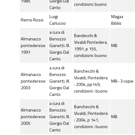
1985
Giorgio Dal
condizioni: buono
Canto
Luigi
Magaz
Remo Rossi
Carluccio
Biblio
a cura di
Bandecchi &
Almanacco
Benozzo
Vivaldi Pontedera,
pontederese
Gianetti. Ill.
MB
1991, p 155,
1991
Giorgio Dal
condizioni: buono
Canto
a cura di
Banchecchi &
Almanacco
Benozzo
Vivaldi, Pontedera
pontederese
Gianetti. Ill.
MB- 3 copie
: 2004, pp149,
2003
Giorgio Dal
condizioni : buono
Canto
a cura di
Banchecchi &
Almanacco
Benozzo
Vivaldi, Pontedera
pontederese
Gianetti. Ill.
MB
: 2004, p 141,
2005
Giorgio Dal
condizioni : buono
Canto