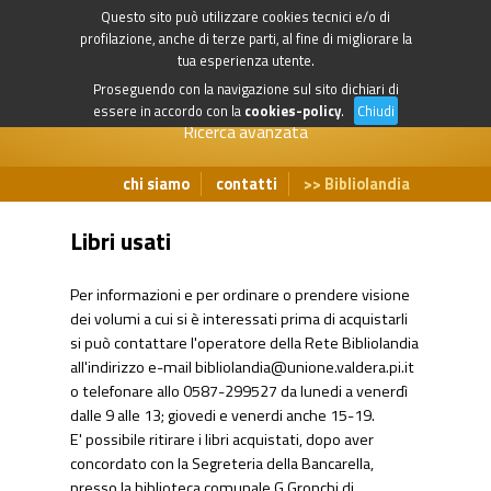
Questo sito può utilizzare cookies tecnici e/o di
profilazione, anche di terze parti, al fine di migliorare la
tua esperienza utente.
Proseguendo con la navigazione sul sito dichiari di
essere in accordo con la
cookies-policy
.
Chiudi
Ricerca avanzata
chi siamo
contatti
Bibliolandia
Libri usati
Per informazioni e per ordinare o prendere visione
dei volumi a cui si è interessati prima di acquistarli
si può contattare l'operatore della Rete Bibliolandia
all'indirizzo e-mail
bibliolandia@unione.valdera.pi.it
o telefonare allo 0587-299527 da lunedi a venerdì
dalle 9 alle 13; giovedi e venerdi anche 15-19.
E' possibile ritirare i libri acquistati, dopo aver
concordato con la Segreteria della Bancarella,
presso la biblioteca comunale G.Gronchi di