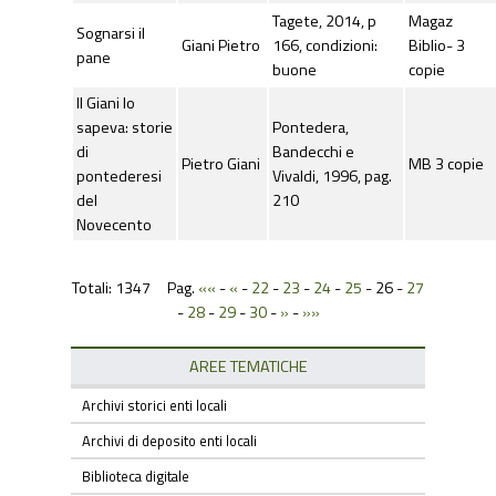
Tagete, 2014, p
Magaz
Sognarsi il
Giani Pietro
166, condizioni:
Biblio- 3
pane
buone
copie
Il Giani lo
sapeva: storie
Pontedera,
di
Bandecchi e
Pietro Giani
MB 3 copie
pontederesi
Vivaldi, 1996, pag.
del
210
Novecento
Totali: 1347 Pag.
««
-
«
-
22
-
23
-
24
-
25
-
26
-
27
-
28
-
29
-
30
-
»
-
»»
AREE TEMATICHE
Archivi storici enti locali
Archivi di deposito enti locali
Biblioteca digitale