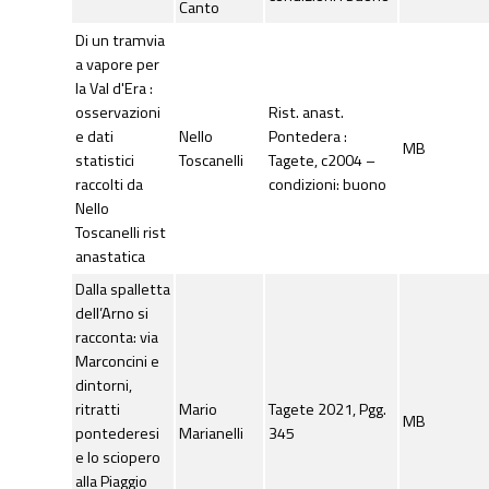
Canto
Di un tramvia
a vapore per
la Val d'Era :
osservazioni
Rist. anast.
e dati
Nello
Pontedera :
MB
statistici
Toscanelli
Tagete, c2004 –
raccolti da
condizioni: buono
Nello
Toscanelli rist
anastatica
Dalla spalletta
dell’Arno si
racconta: via
Marconcini e
dintorni,
ritratti
Mario
Tagete 2021, Pgg.
MB
pontederesi
Marianelli
345
e lo sciopero
alla Piaggio