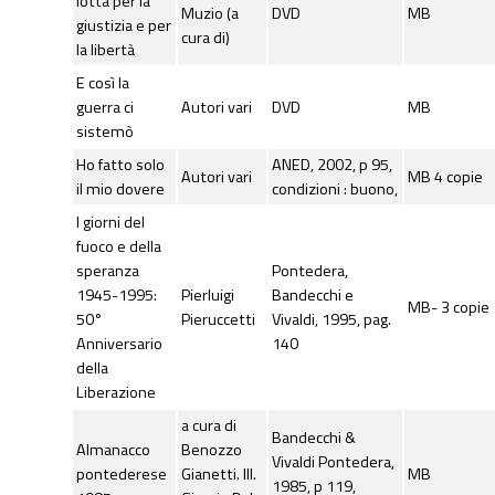
lotta per la
Muzio (a
DVD
MB
giustizia e per
cura di)
la libertà
E così la
guerra ci
Autori vari
DVD
MB
sistemò
Ho fatto solo
ANED, 2002, p 95,
Autori vari
MB 4 copie
il mio dovere
condizioni : buono,
I giorni del
fuoco e della
speranza
Pontedera,
1945-1995:
Pierluigi
Bandecchi e
MB- 3 copie
50°
Pieruccetti
Vivaldi, 1995, pag.
Anniversario
140
della
Liberazione
a cura di
Bandecchi &
Almanacco
Benozzo
Vivaldi Pontedera,
pontederese
Gianetti. Ill.
MB
1985, p 119,