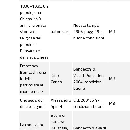
1836 -1986. Un
popolo, una
Chiesa: 150
anni di cronaca
Nuovastampa
storica e
autori vari
1986, pagg. 152,
MB
religiosa del
buone condizioni
popolo di
Ponsacco e
della sua Chiesa
Francesco
Bandecchi &
Bernacchi: una
Dino
Vivaldi Pontedera,
fedeltà
MB
Carlesi
2004, condizioni:
particolare al
buone
mondo reale
Uno sguardo
Alessandro
Cld, 2004, p 47,
MB
dietro l'argine
Spinelli
condizioni: buone
a cura di
Luciana
La condizione
Bellatalla,
Bandecchi&Vivaldi,