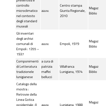
preventiva e
controllo
Centro stampa
Magaz
microclimatico
aa.vv.
Giunta Regionale,
Biblio
nel contesto
2010
degli standard
museali
Gli inventari
degli archivi
Magaz
comunali di
aa.vv.
Empoli, 1979
Biblio
Empoli : 1355 –
1937
Componimenti
a cura di
di Letteratura
patrizia
Villafranca
Magaz
tradizionele
maffei
Lunigiana, 1974
Biblio
lunigianese
bellucci
Catalogo della
mostra :
Retrovie della
Linea Gotica
Magaz
occidentale : Il
aa.vv.
Lunigiana, 1988