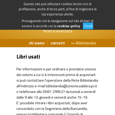
Questo sito può utilizzare cookies tecnici e/o di
profilazione, anche di terze parti, al fine di migliorare la
tua esperienza utente.
Proseguendo con la navigazione sul sito dichiari di
essere in accordo con la
cookies-policy
.
Chiudi
Ricerca avanzata
chi siamo
contatti
Bibliolandia
Libri usati
Per informazioni e per ordinare o prendere visione
dei volumi a cui si è interessati prima di acquistarli
si può contattare l'operatore della Rete Bibliolandia
all'indirizzo e-mail
bibliolandia@unione.valdera.pi.it
o telefonare allo 0587-299527 da lunedi a venerdì
dalle 9 alle 13; giovedi e venerdi anche 15-19.
E' possibile ritirare i libri acquistati, dopo aver
concordato con la Segreteria della Bancarella,
presso la biblioteca comunale G.Gronchi di