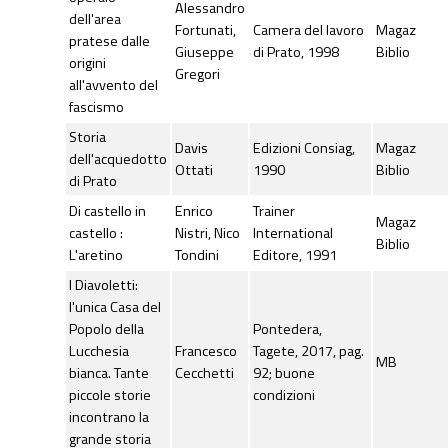
Alessandro
dell'area
Fortunati,
Camera del lavoro
Magaz
pratese dalle
Giuseppe
di Prato, 1998
Biblio
origini
Gregori
all'avvento del
fascismo
Storia
Davis
Edizioni Consiag,
Magaz
dell'acquedotto
Ottati
1990
Biblio
di Prato
Di castello in
Enrico
Trainer
Magaz
castello :
Nistri, Nico
International
Biblio
L'aretino
Tondini
Editore, 1991
I Diavoletti:
l'unica Casa del
Popolo della
Pontedera,
Lucchesia
Francesco
Tagete, 2017, pag.
MB
bianca. Tante
Cecchetti
92; buone
piccole storie
condizioni
incontrano la
grande storia