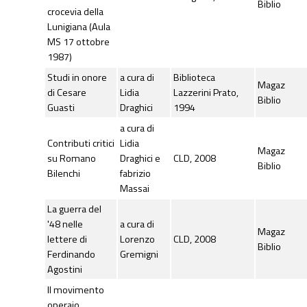
Biblio
crocevia della
Lunigiana (Aula
MS 17 ottobre
1987)
Studi in onore
a cura di
Biblioteca
Magaz
di Cesare
Lidia
Lazzerini Prato,
Biblio
Guasti
Draghici
1994
a cura di
Contributi critici
Lidia
Magaz
su Romano
Draghici e
CLD, 2008
Biblio
Bilenchi
fabrizio
Massai
La guerra del
'48 nelle
a cura di
Magaz
lettere di
Lorenzo
CLD, 2008
Biblio
Ferdinando
Gremigni
Agostini
Il movimento
operaio