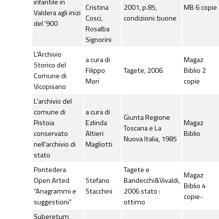
infantile in
Cristina
2001, p.85,
MB 6 copie
Valdera agli inizi
Cosci,
condizioni: buone
del '900
Rosalba
Signorini
L'Archivio
a cura di
Magaz
Storico del
Filippo
Tagete, 2006
Biblio 2
Comune di
Mori
copie
Vicopisano
L'archivio del
comune di
a cura di
Giunta Regione
Pistoia
Ezlinda
Magaz
Toscana e La
conservato
Altieri
Biblio
Nuova Italia, 1985
nell'archivio di
Magliotti
stato
Pontedera
Tagete e
Magaz
Open Arted
Stefano
Bandecchi&Vivaldi,
Biblio 4
“Anagrammi e
Stacchini
2006 stato :
copie-
suggestioni”
ottimo
Suberetum,