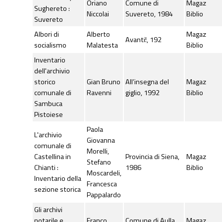
Oriano
Comune di
Magaz
Sughereto :
Niccolai
Suvereto, 1984
Biblio
Suvereto
Albori di
Alberto
Magaz
Avanti!, 192
socialismo
Malatesta
Biblio
Inventario
dell'archivio
storico
Gian Bruno
All’insegna del
Magaz
comunale di
Ravenni
giglio, 1992
Biblio
Sambuca
Pistoiese
Paola
L'archivio
Giovanna
comunale di
Morelli,
Castellina in
Provincia di Siena,
Magaz
Stefano
Chianti :
1986
Biblio
Moscardeli,
Inventario della
Francesca
sezione storica
Pappalardo
Gli archivi
notarile e
Franco
Comune di Aulla,
Magaz