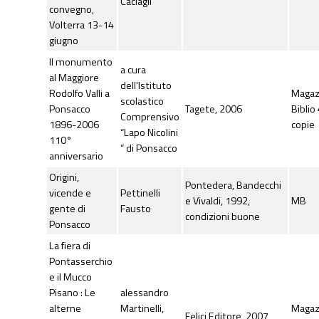
Caciagli
convegno,
Volterra 13-14
giugno
Il monumento
a cura
al Maggiore
dell'Istituto
Rodolfo Valli a
Maga
scolastico
Ponsacco
Tagete, 2006
Biblio
Comprensivo
1896-2006
copie
“Lapo Nicolini
110°
“ di Ponsacco
anniversario
Origini,
Pontedera, Bandecchi
vicende e
Pettinelli
e Vivaldi, 1992,
MB
gente di
Fausto
condizioni buone
Ponsacco
La fiera di
Pontasserchio
e il Mucco
Pisano : Le
alessandro
alterne
Martinelli,
Maga
Felici Editore, 2007