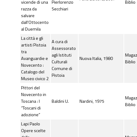
vicende di una
Pierlorenzo
Biblio
razza da
Secchiari
salvare
dall'Ottocento
al Duemila
La città e gli
A cura di
artisti Pistoia
Assessorato
tra
agli Istituti
Maga
Avanguardie e
Nuova Italia, 1980
Culturali
Biblio
Novecento :
Comune di
Catalogo del
Pistoia
Museo civico 2
Pittori del
Novecento in
Maga
Toscana : I
Baldini U.
Nardini, 1975
Biblio
“Toscani di
adozione”
Lapi Paolo
Opere scelte