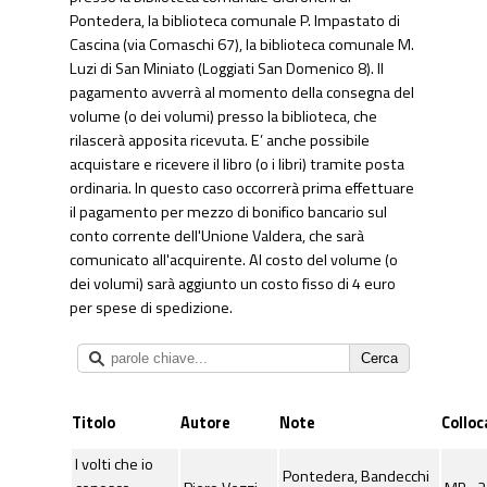
Pontedera, la biblioteca comunale P. Impastato di
Cascina (via Comaschi 67), la biblioteca comunale M.
Luzi di San Miniato (Loggiati San Domenico 8). Il
pagamento avverrà al momento della consegna del
volume (o dei volumi) presso la biblioteca, che
rilascerà apposita ricevuta. E’ anche possibile
acquistare e ricevere il libro (o i libri) tramite posta
ordinaria. In questo caso occorrerà prima effettuare
il pagamento per mezzo di bonifico bancario sul
conto corrente dell'Unione Valdera, che sarà
comunicato all'acquirente. Al costo del volume (o
dei volumi) sarà aggiunto un costo fisso di 4 euro
per spese di spedizione.
Titolo
Autore
Note
Colloc
I volti che io
Pontedera, Bandecchi