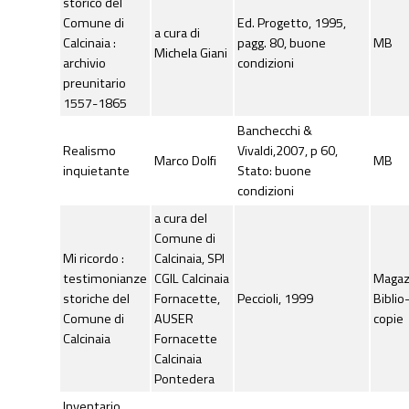
storico del
Comune di
Ed. Progetto, 1995,
a cura di
Calcinaia :
pagg. 80, buone
MB
Michela Giani
archivio
condizioni
preunitario
1557-1865
Banchecchi &
Realismo
Vivaldi,2007, p 60,
Marco Dolfi
MB
inquietante
Stato: buone
condizioni
a cura del
Comune di
Mi ricordo :
Calcinaia, SPI
testimonianze
CGIL Calcinaia
Maga
storiche del
Fornacette,
Peccioli, 1999
Biblio
Comune di
AUSER
copie
Calcinaia
Fornacette
Calcinaia
Pontedera
Inventario