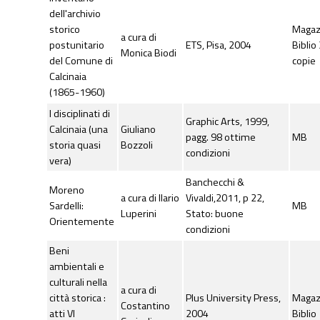
dell'archivio
storico
Maga
a cura di
postunitario
ETS, Pisa, 2004
Biblio
Monica Biodi
del Comune di
copie
Calcinaia
(1865-1960)
I disciplinati di
Graphic Arts, 1999,
Calcinaia (una
Giuliano
pagg. 98 ottime
MB
storia quasi
Bozzoli
condizioni
vera)
Banchecchi &
Moreno
a cura di Ilario
Vivaldi,2011, p 22,
Sardelli:
MB
Luperini
Stato: buone
Orientemente
condizioni
Beni
ambientali e
culturali nella
a cura di
città storica :
Plus University Press,
Maga
Costantino
atti VI
2004
Biblio