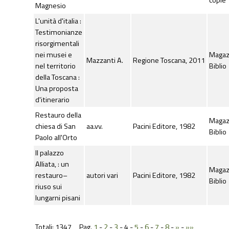
copie
Magnesio
L'unità d'italia :
Testimonianze
risorgimentali
nei musei e
Maga
Mazzanti A.
Regione Toscana, 2011
nel territorio
Biblio
della Toscana :
Una proposta
d'itinerario
Restauro della
Maga
chiesa di San
aa.vv.
Pacini Editore, 1982
Biblio
Paolo all'Orto
Il palazzo
Alliata, : un
Maga
restauro–
autori vari
Pacini Editore, 1982
Biblio
riuso sui
lungarni pisani
Totali: 1347 Pag.
1
-
2
-
3
-
4
-
5
-
6
-
7
-
8
-
»
-
»»