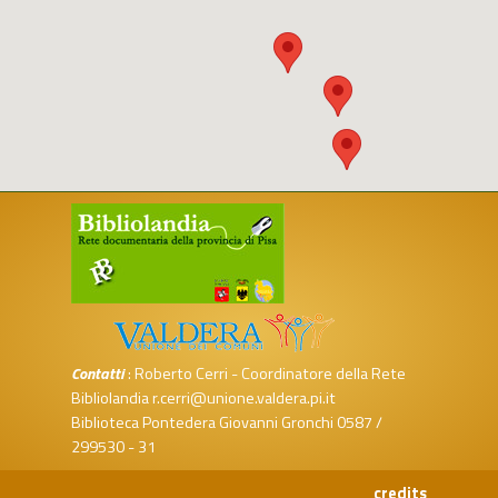
Contatti
: Roberto Cerri - Coordinatore della Rete
Bibliolandia
r.cerri@unione.valdera.pi.it
Biblioteca Pontedera Giovanni Gronchi
0587 /
299530
-
31
credits