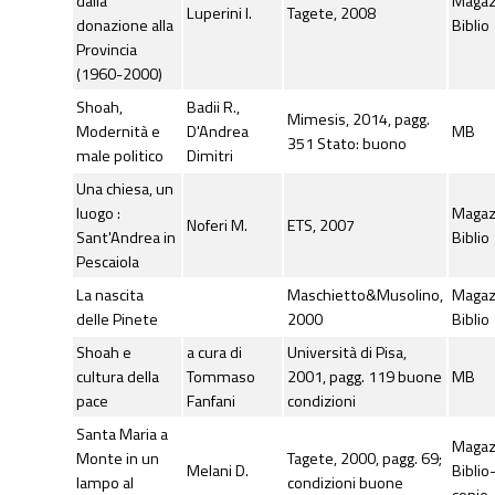
dalla
Maga
Luperini I.
Tagete, 2008
donazione alla
Biblio
Provincia
(1960-2000)
Shoah,
Badii R.,
Mimesis, 2014, pagg.
Modernità e
D'Andrea
MB
351 Stato: buono
male politico
Dimitri
Una chiesa, un
luogo :
Maga
Noferi M.
ETS, 2007
Sant'Andrea in
Biblio
Pescaiola
La nascita
Maschietto&Musolino,
Maga
delle Pinete
2000
Biblio
Shoah e
a cura di
Università di Pisa,
cultura della
Tommaso
2001, pagg. 119 buone
MB
pace
Fanfani
condizioni
Santa Maria a
Maga
Monte in un
Tagete, 2000, pagg. 69;
Melani D.
Biblio
lampo al
condizioni buone