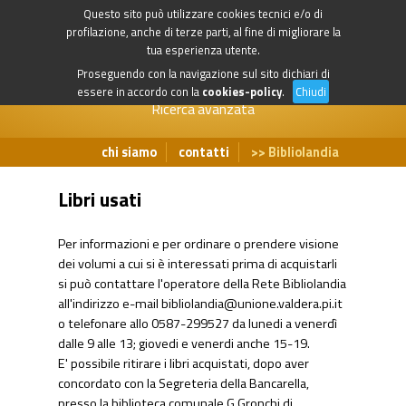
Questo sito può utilizzare cookies tecnici e/o di
profilazione, anche di terze parti, al fine di migliorare la
tua esperienza utente.
Proseguendo con la navigazione sul sito dichiari di
essere in accordo con la
cookies-policy
.
Chiudi
Ricerca avanzata
chi siamo
contatti
Bibliolandia
Libri usati
Per informazioni e per ordinare o prendere visione
dei volumi a cui si è interessati prima di acquistarli
si può contattare l'operatore della Rete Bibliolandia
all'indirizzo e-mail
bibliolandia@unione.valdera.pi.it
o telefonare allo 0587-299527 da lunedi a venerdì
dalle 9 alle 13; giovedi e venerdi anche 15-19.
E' possibile ritirare i libri acquistati, dopo aver
concordato con la Segreteria della Bancarella,
presso la biblioteca comunale G.Gronchi di