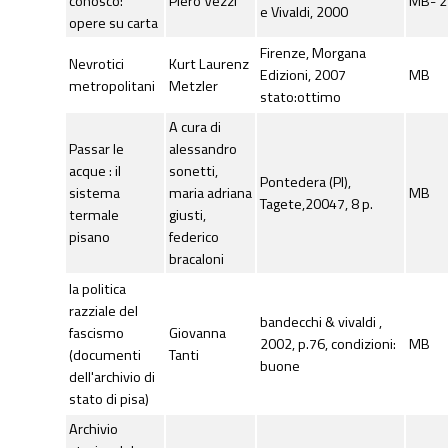
conosco:
Piero Vezzi
MB- 2
e Vivaldi, 2000
opere su carta
Firenze, Morgana
Nevrotici
Kurt Laurenz
Edizioni, 2007
MB
metropolitani
Metzler
stato:ottimo
A cura di
Passar le
alessandro
acque : il
sonetti,
Pontedera (PI),
sistema
maria adriana
MB
Tagete,20047, 8 p.
termale
giusti,
pisano
federico
bracaloni
la politica
razziale del
bandecchi & vivaldi ,
fascismo
Giovanna
2002, p.76, condizioni:
MB
(documenti
Tanti
buone
dell'archivio di
stato di pisa)
Archivio